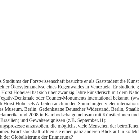
Studiums der Forstwissenschaft besuchte er als Gaststudent die Kunsta
einer Ökosytemanalyse eines Regenwaldes in Venezuela. Er studierte gl
orst Hoheisel hat sich über zwanzig Jahre künstlerisch mit dem Nati
s Negativ-Denkmale oder Counter-Monuments international bekannt. (w
ch Horst Hoheisels Arbeiten auch in den Sammlungen vieler interna
s Museum, Berlin, Gedenkstätte Deutscher Widerstand, Berlin, Staatli
ordamerika und 2008 in Kambodscha gemeinsam mit Künstlerinnen und 
Brasilien) und Gewaltereignissen (z.B. September,11):
erungsprozesse anzustoßen, die möglichst viele Menschen der betroffen
er. Bruchstückhaft öffnen sie einen ganz anderen Blick auf in kollekt
ach der Globalisierung der Erinnerung?