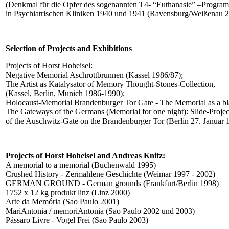
(Denkmal für die Opfer des sogenannten T4- “Euthanasie” –Progra
in Psychiatrischen Kliniken 1940 und 1941 (Ravensburg/Weißenau 
Selection of Projects and Exhibitions
Projects of Horst Hoheisel:
Negative Memorial Aschrottbrunnen (Kassel 1986/87);
The Artist as Katalysator of Memory Thought-Stones-Collection,
(Kassel, Berlin, Munich 1986-1990);
Holocaust-Memorial Brandenburger Tor Gate - The Memorial as a bla
The Gateways of the Germans (Memorial for one night): Slide-Projec
of the Auschwitz-Gate on the Brandenburger Tor (Berlin 27. Januar 
Projects of Horst Hoheisel and Andreas Knitz:
A memorial to a memorial (Buchenwald 1995)
Crushed History - Zermahlene Geschichte (Weimar 1997 - 2002)
GERMAN GROUND - German grounds (Frankfurt/Berlin 1998)
1752 x 12 kg produkt linz (Linz 2000)
Arte da Memória (Sao Paulo 2001)
MariAntonia / memoriAntonia (Sao Paulo 2002 und 2003)
Pássaro Livre - Vogel Frei (Sao Paulo 2003)