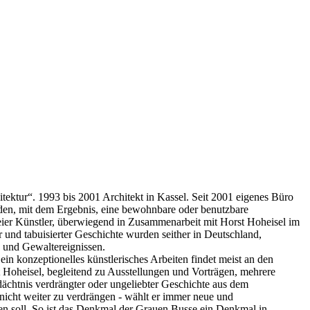
ktur“. 1993 bis 2001 Architekt in Kassel. Seit 2001 eigenes Büro
inden, mit dem Ergebnis, eine bewohnbare oder benutzbare
 freier Künstler, überwiegend in Zusammenarbeit mit Horst Hoheisel im
 und tabuisierter Geschichte wurden seither in Deutschland,
n und Gewaltereignissen.
ein konzeptionelles künstlerisches Arbeiten findet meist an den
st Hoheisel, begleitend zu Ausstellungen und Vorträgen, mehrere
chtnis verdrängter oder ungeliebter Geschichte aus dem
nicht weiter zu verdrängen - wählt er immer neue und
n soll. So ist das Denkmal der Grauen Busse ein Denkmal in