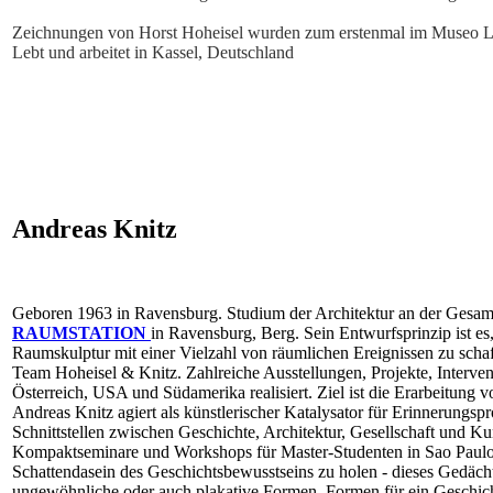
Zeichnungen von Horst Hoheisel wurden zum erstenmal im Museo Las
Lebt und arbeitet in Kassel, Deutschland
Andreas Knitz
Geboren 1963 in Ravensburg. Studium der Architektur an der Gesamt
RAUMSTATION
in Ravensburg, Berg. Sein Entwurfsprinzip ist
es,
Raumskulptur mit einer Vielzahl von räumlichen Ereignissen zu schaff
Team Hoheisel & Knitz. Zahlreiche Ausstellungen, Projekte, Interven
Österreich, USA und Südamerika realisiert. Ziel ist die Erarbeitung
Andreas Knitz agiert als künstlerischer Katalysator für Erinnerungspr
Schnittstellen zwischen Geschichte, Architektur, Gesellschaft und Ku
Kompaktseminare und Workshops für Master-Studenten in Sao Paulo 
Schattendasein des Geschichtsbewusstseins zu holen - dieses Gedächt
ungewöhnliche oder auch plakative Formen. Formen für ein Geschich