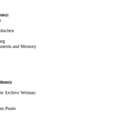
ons):
n
München
urg
uments and Memory
tions):
ate Archive Weimar;
ao Paulo