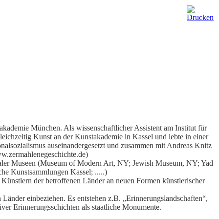
kademie München. Als wissenschaftlicher Assistent am Institut für
eichzeitig Kunst an der Kunstakademie in Kassel und lebte in einer
onalsozialismus auseinandergesetzt und zusammen mit Andreas Knitz
ww.zermahlenegeschichte.de)
tionaler Museen (Museum of Modern Art, NY; Jewish Museum, NY; Yad
che Kunstsammlungen Kassel; .....)
Künstlern der betroffenen Länder an neuen Formen künstlerischer
en Länder einbeziehen. Es entstehen z.B. „Erinnerungslandschaften“,
iver Erinnerungsschichten als staatliche Monumente.