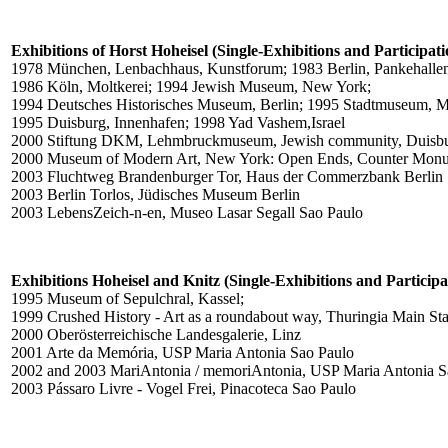
Exhibitions of Horst Hoheisel (Single-Exhibitions and Participati
1978 München, Lenbachhaus, Kunstforum; 1983 Berlin, Pankehalle
1986 Köln, Moltkerei; 1994 Jewish Museum, New York;
1994 Deutsches Historisches Museum, Berlin; 1995 Stadtmuseum, 
1995 Duisburg, Innenhafen; 1998 Yad Vashem,Israel
2000 Stiftung DKM, Lehmbruckmuseum, Jewish community, Duisb
2000 Museum of Modern Art, New York: Open Ends, Counter Mon
2003 Fluchtweg Brandenburger Tor, Haus der Commerzbank Berlin
2003 Berlin Torlos, Jüdisches Museum Berlin
2003 LebensZeich-n-en, Museo Lasar Segall Sao Paulo
Exhibitions Hoheisel and Knitz (Single-Exhibitions and Participa
1995 Museum of Sepulchral, Kassel;
1999 Crushed History - Art as a roundabout way, Thuringia Main St
2000 Oberösterreichische Landesgalerie, Linz
2001 Arte da Memória, USP Maria Antonia Sao Paulo
2002 and 2003 MariAntonia / memoriAntonia, USP Maria Antonia S
2003 Pássaro Livre - Vogel Frei, Pinacoteca Sao Paulo