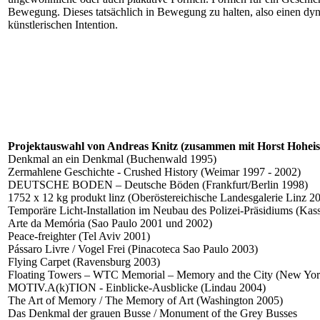
Bewegung. Dieses tatsächlich in Bewegung zu halten, also einen dyn
künstlerischen Intention.
Projektauswahl von Andreas Knitz (zusammen mit Horst Hoheise
Denkmal an ein Denkmal (Buchenwald 1995)
Zermahlene Geschichte - Crushed History (Weimar 1997 - 2002)
DEUTSCHE BODEN – Deutsche Böden (Frankfurt/Berlin 1998)
1752 x 12 kg produkt linz (Oberöstereichische Landesgalerie Linz 2
Temporäre Licht-Installation im Neubau des Polizei-Präsidiums (Kas
Arte da Memória (Sao Paulo 2001 und 2002)
Peace-freighter (Tel Aviv 2001)
Pássaro Livre / Vogel Frei (Pinacoteca Sao Paulo 2003)
Flying Carpet (Ravensburg 2003)
Floating Towers – WTC Memorial – Memory and the City (New Yor
MOTIV.A(k)TION - Einblicke-Ausblicke (Lindau 2004)
The Art of Memory / The Memory of Art (Washington 2005)
Das Denkmal der grauen Busse / Monument of the Grey Busses