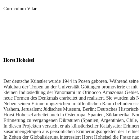
Curriculum Vitae
Horst Hoheisel
Der deutsche Künstler wurde 1944 in Posen geboren. Während seines 
Waldbau der Tropen an der Universität Göttingen promovierte er mit 
kleinen Indiosiedlung der Yanomami im Orinocco-Amazonas-Gebiet. H
neue Formen des Denkmals erarbeitet und realisiert. Sie wurden al
Neben seinen Erinnerungszeichen im öffentlichen Raum befinden si
Vashem, Jerusalem; Jüdisches Museum, Berlin; Deutsches Historische
Horst Hoheisel arbeitet auch in Osteuropa, Spanien, Südamerika, N
Erinnerung zu vergangenen Diktaturen (Spanien, Argentinien, Chile, 
In diesen Projekten versucht er als künstlerischer Katalysator Erinn
zusammengetragen aus persönlichen Erinnerungsobjekten der Teilnehm
In Zeiten der Globalisierung interessiert Horst Hoheisel die Frage n