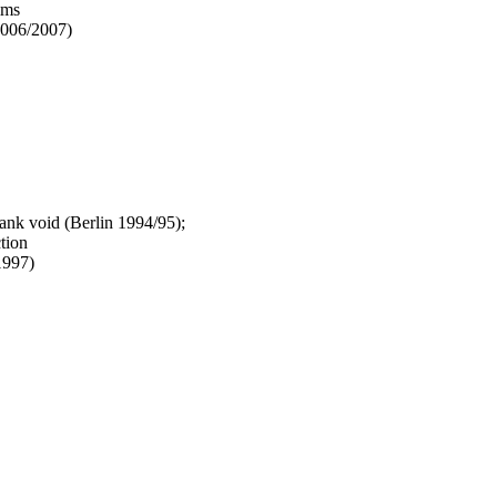
mms
2006/2007)
nk void (Berlin 1994/95);
tion
1997)