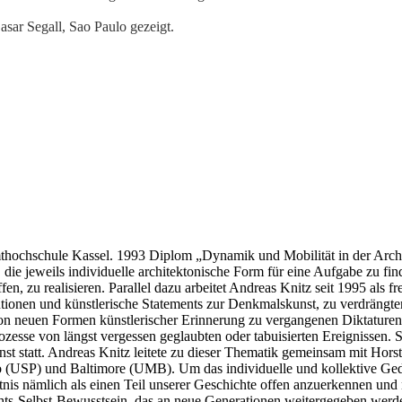
ar Segall, Sao Paulo gezeigt.
hochschule Kassel. 1993 Diplom „Dynamik und Mobilität in der Archite
 die jeweils individuelle architektonische Form für eine Aufgabe zu f
en, zu realisieren. Parallel dazu arbeitet Andreas Knitz seit 1995 als
tionen und künstlerische Statements zur Denkmalskunst, zu verdrängter
 von neuen Formen künstlerischer Erinnerung zu vergangenen Diktature
ozesse von längst vergessen geglaubten oder tabuisierten Ereignissen. S
nst statt. Andreas Knitz leitete zu dieser Thematik gemeinsam mit Hor
(USP) und Baltimore (UMB). Um das individuelle und kollektive Gedä
nis nämlich als einen Teil unserer Geschichte offen anzuerkennen und 
ts-Selbst-Bewusstsein, das an neue Generationen weitergegeben werde